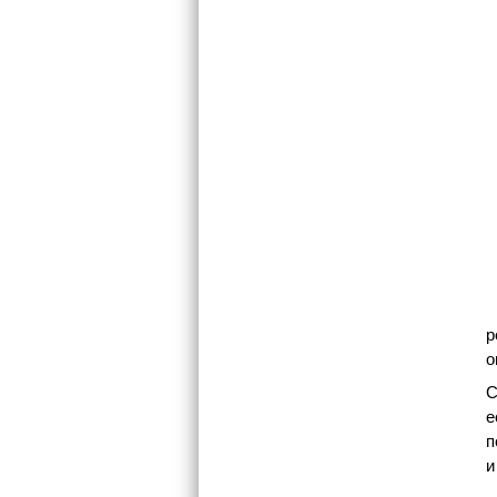
р
о
С
е
п
и