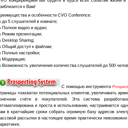
VO конференцией Вы будете в курсе всех событий жизни и 
риблизится к Вам!
реимущества и особенности CVO Conference:
до 5 слушателей в комнате;
Полное видео и аудио;
Режим презентации;
Desktop Sharing;
Общий доступ к файлам;
Полные настройки;
Модерация;
Возможность увеличения количества слушателей до 500 челов
C помощью инструмента
Prospec
траницы «захвата» потенциальных клиентов, увеличивать арми
онечном счёте в покупателей. Эта система разработан
втоматизирована и проста в использовании, настраивается о
ам в кратчайшие сроки собрать огромную базу адресов элект
ассовой рассылки в настоящее время практически невозможно
аркетинге.