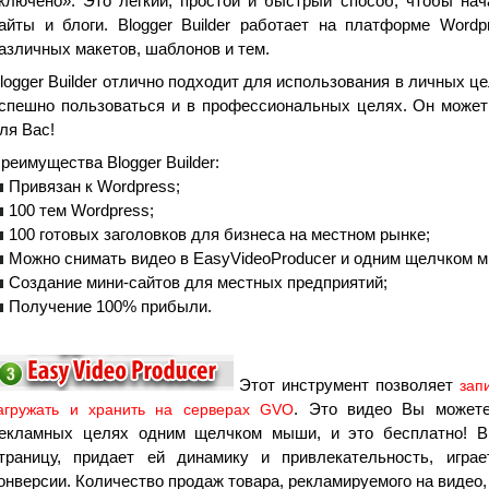
ключено». Это легкий, простой и быстрый способ, чтобы нач
айты и блоги. Blogger Builder работает на платформе Wordp
азличных макетов, шаблонов и тем.
logger Builder отлично подходит для использования в личных ц
спешно пользоваться и в профессиональных целях. Он может
ля Вас!
реимущества Blogger Builder:
Привязан к Wordpress;
100 тем Wordpress;
100 готовых заголовков для бизнеса на местном рынке;
Можно снимать видео в EasyVideoProducer и одним щелчком м
Создание мини-сайтов для местных предприятий;
Получение 100% прибыли.
Этот инструмент позволяет
зап
. Это видео Вы можете
агружать и хранить на серверах GVO
екламных целях одним щелчком мыши, и это бесплатно! В
траницу, придает ей динамику и привлекательность, игр
онверсии. Количество продаж товара, рекламируемого на видео, 