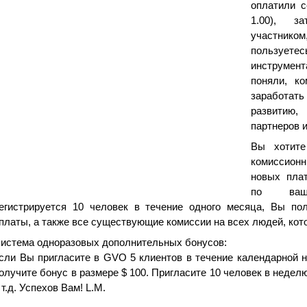
оплатили с
1.00), з
участником
пользует
инструмент
поняли, к
заработат
развитию,
партнеров 
Вы хотите
комиссионн
новых пла
по ваш
егистрируется 10 человек в течение одного месяца, Вы по
платы, а также все существующие комиссии на всех людей, кот
истема одноразовых дополнительных бонусов:
сли Вы пригласите в GVO 5 клиентов в течение календарной н
олучите бонус в размере $ 100. Пригласите 10 человек в неделю -
 т.д. Успехов Вам! L.M.