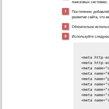
поисковых системах;
Постепенно добавляй
развитие сайта, что 
Обязательно использ
Используйте следующ
<meta http-e
<meta http-e
<meta name="
<meta name="
<meta name="
<meta name="
<meta name="
<meta name="
<meta name="