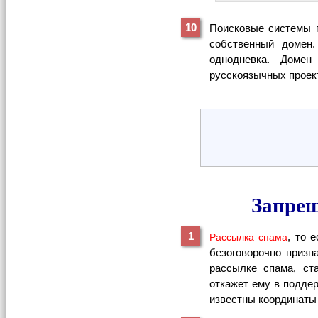
Поисковые системы 
собственный домен.
однодневка. Домен
русскоязычных проекто
Запрещ
, то 
Рассылка спама
безоговорочно призна
рассылке спама, ст
откажет ему в поддер
известны координаты 