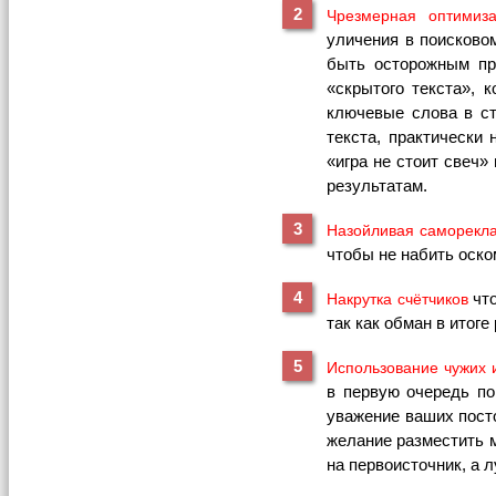
Чрезмерная оптимиза
уличения в поисково
быть осторожным пр
«скрытого текста», 
ключевые слова в с
текста, практически
«игра не стоит свеч
результатам.
Назойливая саморекл
чтобы не набить оско
что
Накрутка счётчиков
так как обман в итоге
Использование чужих 
в первую очередь по
уважение ваших посто
желание разместить м
на первоисточник, а 