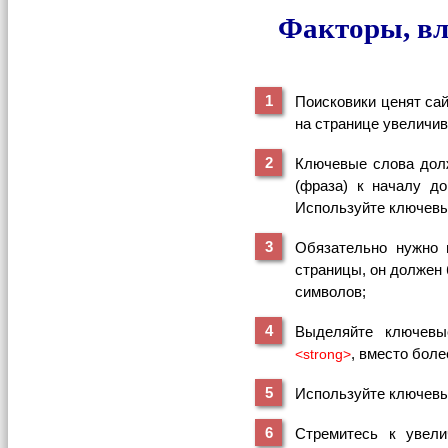
Факторы, вл
Поисковики ценят са
на странице увеличив
Ключевые слова долж
(фраза) к началу д
Используйте ключевые
Обязательно нужно 
страницы, он должен 
символов;
Выделяйте ключевы
, вместо бол
<strong>
Используйте ключевы
Стремитесь к увели