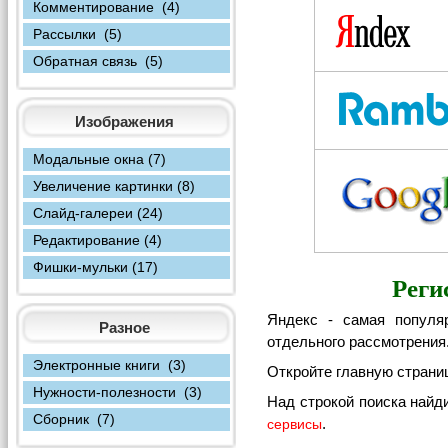
Комментирование (4)
Рассылки (5)
Обратная связь (5)
Изображения
Модальные окна (7)
Увеличение картинки (8)
Слайд-галереи (24)
Редактирование (4)
Фишки-мульки (17)
Реги
Яндекс - самая популя
Разное
отдельного рассмотрения
Электронные книги (3)
Откройте главную страни
Нужности-полезности (3)
Над строкой поиска найд
Сборник (7)
.
сервисы