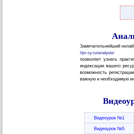
Анал
Замечательнейший онлай
//pr-cy.ru/analysis/
позволяет узнать практ
индексации вашего ресу
возможность регистраци
важную и необходимую и
Видеоур
Видеоурок №1
Видеоурок №5