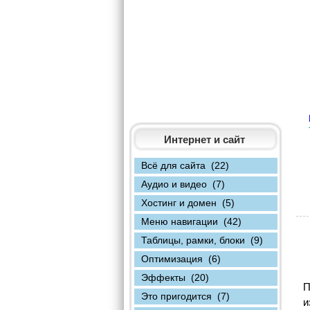
Интернет и сайт
Всё для сайта (22)
Аудио и видео (7)
Хостинг и домен (5)
Меню навигации (42)
Таблицы, рамки, блоки (9)
Оптимизация (6)
Эффекты (20)
П
Это пригодится (7)
и