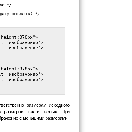
height:378px">

t="изображение">

t="изображение">

height:378px">

t="изображение">

t="изображение">

ветственно размерам исходного
х размеров, так и разных. При
ображение с меньшими размерами.