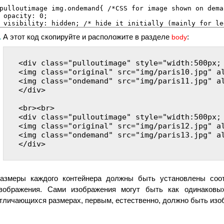
.
А этот код скопируйте и расположите в разделе
:
body
<div class="pulloutimage" style="width:500px; 
<img class="original" src="img/paris10.jpg" al
<img class="ondemand" src="img/paris11.jpg" al
</div>

<br><br>

<div class="pulloutimage" style="width:500px; 
<img class="original" src="img/paris12.jpg" al
<img class="ondemand" src="img/paris13.jpg" al
</div>

азмеры каждого контейнера должны быть установлены соот
зображения. Сами изображения могут быть как одинаковы
тличающихся размерах, первым, естественно, должно быть из