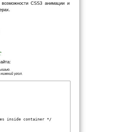
я возможности CSS3 анимации и
ерах.
т
айта:
мышью.
нижний угол.