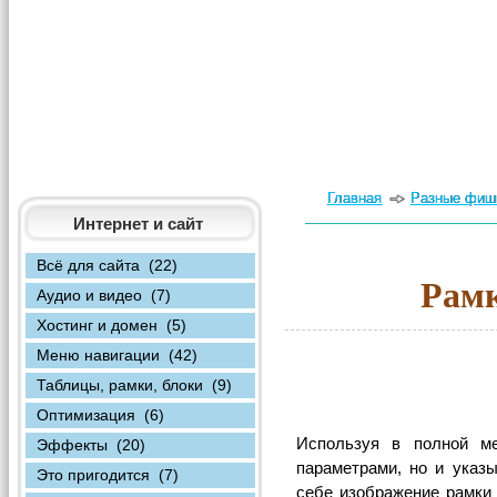
Главная
Разные фишк
Интернет и сайт
Всё для сайта (22)
Рамк
Аудио и видео (7)
Хостинг и домен (5)
Меню навигации (42)
Таблицы, рамки, блоки (9)
Оптимизация (6)
Используя в полной м
Эффекты (20)
параметрами, но и указ
Это пригодится (7)
себе изображение рамки 