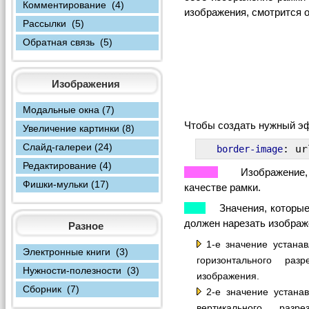
Комментирование (4)
изображения, смотрится 
Рассылки (5)
Обратная связь (5)
Изображения
Модальные окна (7)
Чтобы создать нужный э
Увеличение картинки (8)
Слайд-галереи (24)
: ur
border-image
Редактирование (4)
Изображение, к
Фишки-мульки (17)
качестве рамки.
Значения, которые 
должен нарезать изображе
Разное
1-е значение устана
Электронные книги (3)
горизонтального раз
Нужности-полезности (3)
изображения.
Сборник (7)
2-е значение устана
вертикального раз