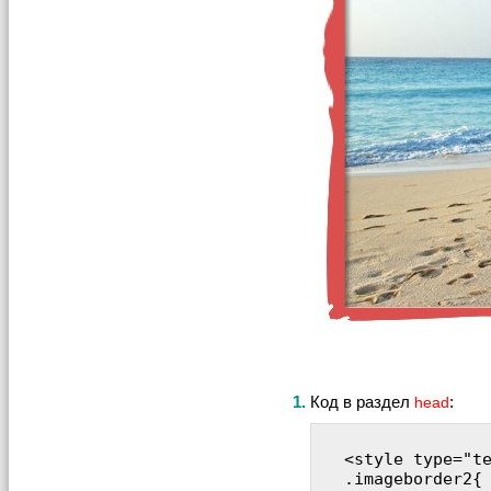
1.
Код в раздел
:
head
<style type="te
.imageborder2{ 