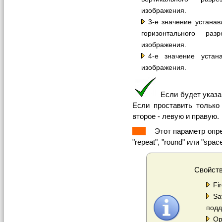
изображения.
3-е значение устана
горизонтального ра
изображения.
4-е значение устан
изображения.
Если будет указан
Если проставить только
второе - левую и правую.
Этот параметр опреде
"repeat", "round" или "space
Свойст
Fi
Sa
подд
Op