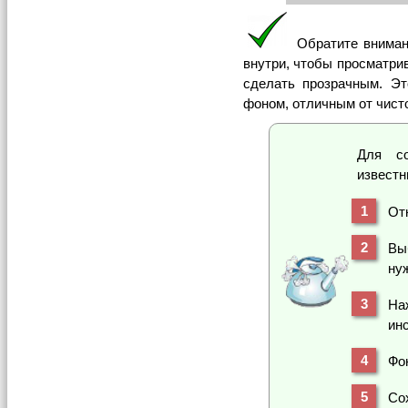
Обратите вниман
внутри, чтобы просматр
сделать прозрачным. Эт
фоном, отличным от чисто
Для со
известн
От
Вы
ну
На
ин
Фо
Со