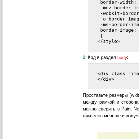
 border-width: 
 -moz-border-im
 -webkit-border
 -o-border-imag
 -ms-border-ima
 border-image: 
 } 

</style>

2.
Код в раздел
:
body
<div class="im
</div>

Проставьте размеры (wid
между рамкой и сторона
можно сверять в Paint N
пикселов меньше и получ