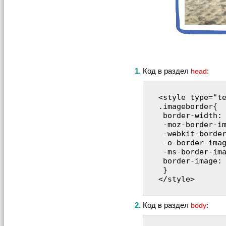
1.
Код в раздел
:
head
<style type="te
.imageborder{  
 border-width: 
 -moz-border-im
 -webkit-border
 -o-border-imag
 -ms-border-ima
 border-image: 
 }

</style>

2.
Код в раздел
:
body