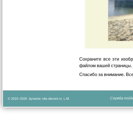
Сохраните все эти изоб
файлом вашей страницы.
Спасибо за внимание. Все
Служба подд
© 2015–2026 dynamic-site.olerant.ru L.M.