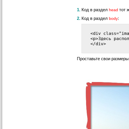
1.
Код в раздел
тот ж
head
2.
Код в раздел
:
body
<div class="im
<p>Здесь распол
</div>

Проставьте свои размеры р