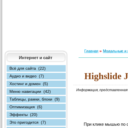
»
Главная
Модальные и 
Интернет и сайт
Всё для сайта (22)
Highslide
Аудио и видео (7)
Хостинг и домен (5)
Информация, представленная 
Меню навигации (42)
Таблицы, рамки, блоки (9)
Оптимизация (6)
Эффекты (20)
Это пригодится (7)
При клике мышью по