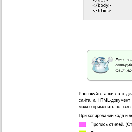
</div>

</body>

</html>

Если во
скопируй
файл чер
Распакуйте архив в отде
сайта, а HTML-документ 
можно применять по назн
При копировании кода и в
Пропись стилей. (Ст