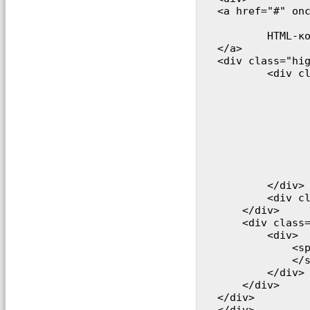
<a href="#" onc
		class="highslide"
	HTML-контент

</a>

<div class="hig
	<div class="highslide-header">

		<ul>
			<li class="highs
				<a href="#" onclick="
			</
			<li class="highs
				<a href="#" onclick="re
			</
		</ul>
	</div>

	<div c
    </div>

    <div class=
        <div>

            <sp
            </s
        </div>

    </div>

</div>
