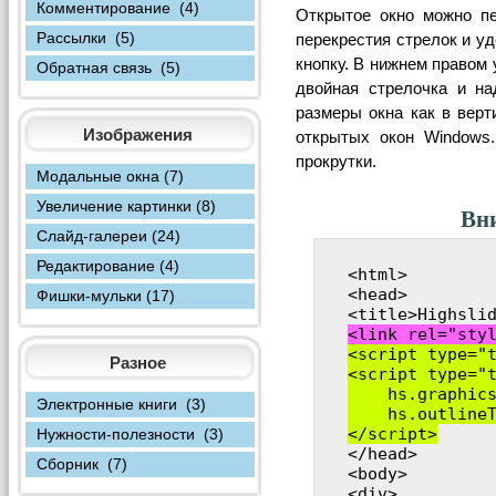
Комментирование (4)
Открытое окно можно п
Рассылки (5)
перекрестия стрелок и у
кнопку. В нижнем правом 
Обратная связь (5)
двойная стрелочка и на
размеры окна как в верт
Изображения
открытых окон Windows
прокрутки.
Модальные окна (7)
Увеличение картинки (8)
Вни
Слайд-галереи (24)
Редактирование (4)
<html>

<head>

Фишки-мульки (17)
<link rel="sty
<script type="t
Разное
<script type="t
    hs.graphics
Электронные книги (3)
    hs.outlineT
</script>
Нужности-полезности (3)

</head>

Сборник (7)
<body>

<div>
