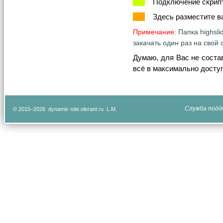
Подключение скрипто
Здесь разместите ваш
Примечание:
Папка highsl
закачать один раз на свой 
Думаю, для Вас не состав
всё в максимально доступ
Служба подд
© 2015–2026 dynamic-site.olerant.ru L.M.