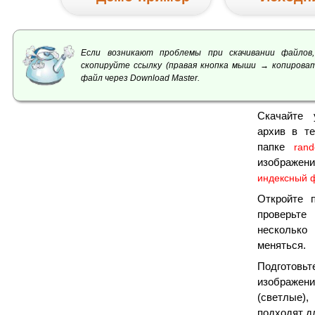
Если возникают проблемы при скачивании файлов,
скопируйте ссылку (правая кнопка мыши → копироват
файл через Download Master.
Скачайте 
архив в т
папке
ran
изображе
индексный 
Откройте 
проверьте 
несколько
меняться.
Подготовьт
изображен
(светлые),
подходят д