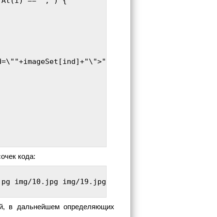
At(i) == ',') {

=\""+imageSet[ind]+"\">");

очек кода:
pg img/10.jpg img/19.jpg ");

ий, в дальнейшем определяющих