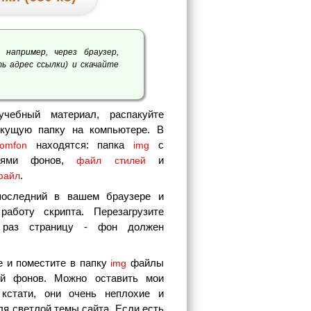
 например, через браузер,
ь адрес ссылки) и скачайте
учебный материал, распакуйте
екущую папку на компьютере. В
находятся: папка
с
domfon
img
ниями фонов,
и
файл стилей
.
файл
последний в вашем браузере и
работу скрипта. Перезагрузите
 раз страницу - фон должен
е и поместите в папку
файлы
img
ий фонов. Можно оставить мои
 кстати, они очень неплохие и
ля светлой темы сайта. Если есть