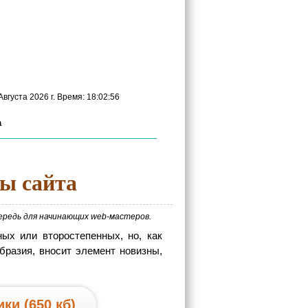
вгуста 2026 г. Время: 18:02:57
а
ы сайта
ередь для начинающих web-мастеров.
ных или второстепенных, но, как
образия, вносит элемент новизны,
ки (650 кб)