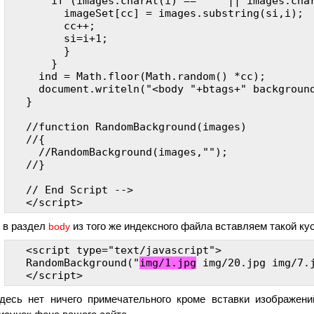
    if (images.charAt(i) == ' ' || images.char
      imageSet[cc] = images.substring(si,i);

      cc++;

      si=i+1;

      }

    }

  ind = Math.floor(Math.random() *cc);

  document.writeln("<body "+btags+" background
}

//function RandomBackground(images)

//{

  //RandomBackground(images,"");

//}

// End Script -->

 в раздел
из того же индексного файла вставляем такой кус
body
<script type="text/javascript">

RandomBackground("
img/1.jpg
 img/20.jpg img/7.j
десь нет ничего примечательного кроме вставки изображен