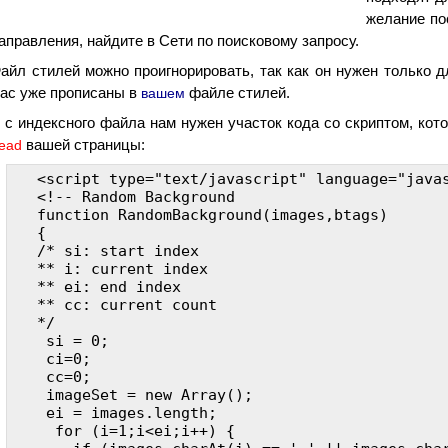
желание по
аправления, найдите в Сети по поисковому запросу.
айл стилей можно проигнорировать, так как он нужен только д
ас уже прописаны в
файле стилей.
вашем
 с индексного файла нам нужен участок кода со скриптом, кот
вашей страницы:
ead
<script type="text/javascript" language="javas
<!-- Random Background

function RandomBackground(images,btags)

{

/* si: start index 

** i: current index

** ei: end index

** cc: current count

*/

 si = 0; 

 ci=0;

 cc=0;

 imageSet = new Array();

 ei = images.length;

  for (i=1;i<ei;i++) {
