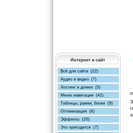
Интернет и сайт
Всё для сайта (22)
Аудио и видео (7)
Хостинг и домен (5)
И
Меню навигации (42)
Э
Таблицы, рамки, блоки (9)
г
Оптимизация (6)
з
Эффекты (20)
Это пригодится (7)