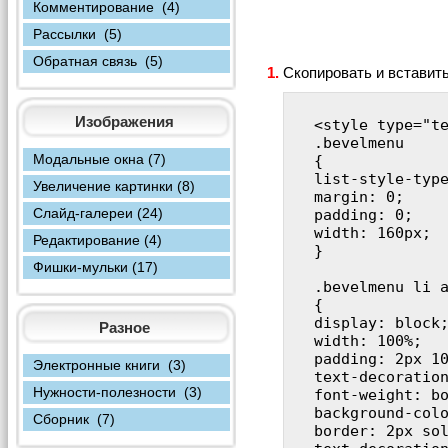
Комментирование (4)
Рассылки (5)
Обратная связь (5)
1.
Скопировать и вставить
Изображения
<style type="te
.bevelmenu

Модальные окна (7)
{

list-style-type
Увеличение картинки (8)
margin: 0;

Слайд-галереи (24)
padding: 0;

width: 160px;

Редактирование (4)
}

Фишки-мульки (17)
.bevelmenu li a
{

display: block;
Разное
width: 100%;

padding: 2px 10
Электронные книги (3)
text-decoration
Нужности-полезности (3)
font-weight: bo
background-colo
Сборник (7)
border: 2px sol