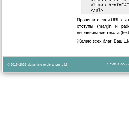
<li><a href="#">
Пропишите свои URL-лы и
отступы (margin и paddi
выравнивание текста (text
Желаю всех благ! Ваш L.
Служба подд
© 2015–2026 dynamic-site.olerant.ru L.M.