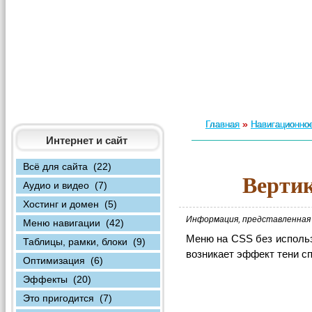
»
Главная
Навигационное
Интернет и сайт
Всё для сайта (22)
Вертик
Аудио и видео (7)
Хостинг и домен (5)
Информация, представленная 
Меню навигации (42)
Меню на CSS без использ
Таблицы, рамки, блоки (9)
возникает эффект тени сп
Оптимизация (6)
Эффекты (20)
Это пригодится (7)