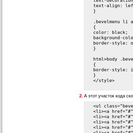
text-decoration
text-align: lef
}

.bevelmenu li a
{

color: black;

background-colo
border-style: o
}

html>body .beve
{ 

border-style: i
}

</style>

2.
А этот участок кода ск
<ul class="beve
<li><a href="#"
<li><a href="#"
<li><a href="#"
<li><a href="#"
<li><a href="#"