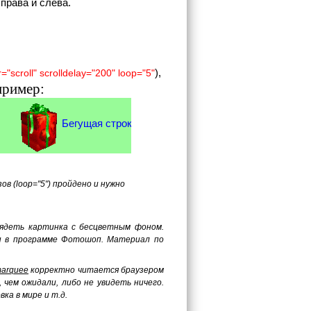
права и слева.
),
="scroll" scrolldelay="200" loop="5"
пример:
Бегущая строка с расширенным набором параметров
в (loop="5") пройдено и нужно
лядеть картинка с бесцветным фоном.
н в программе Фотошоп. Материал по
arquee
корректно читается браузером
е, чем ожидали, либо не увидеть ничего.
ка в мире и т.д.