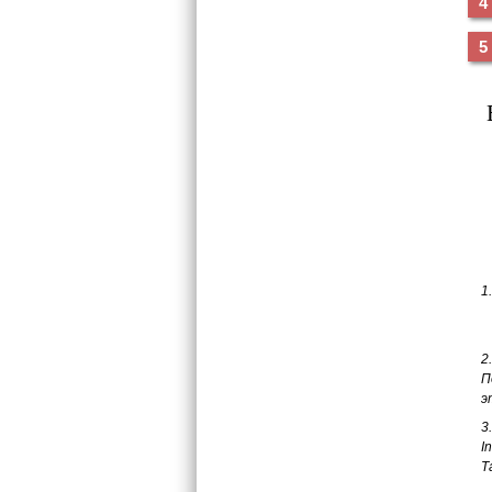
1
2
П
э
3
I
Т