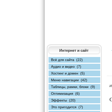
Интернет и сайт
Всё для сайта (22)
Аудио и видео (7)
Хостинг и домен (5)
Меню навигации (42)
И
Таблицы, рамки, блоки (9)
Оптимизация (6)
С
Эффекты (20)
Это пригодится (7)