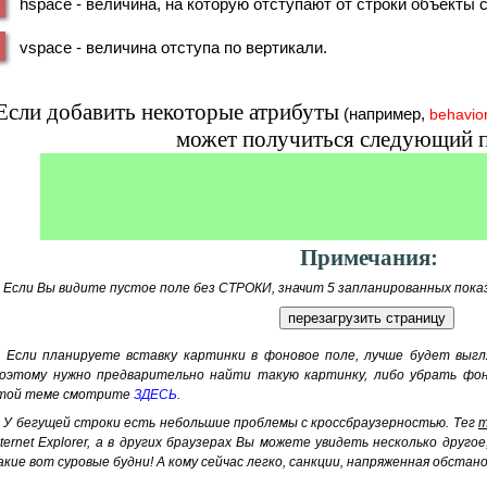
hspace - величина, на которую отступают от строки объекты с
vspace - величина отступа по вертикали.
Если добавить некоторые атрибуты
(например,
behavior
может получиться следующий 
Примечания:
. Если Вы видите пустое поле без СТРОКИ, значит 5 запланированных показо
. Если планируете вставку картинки в фоновое поле, лучше будет выг
оэтому нужно предварительно найти такую картинку, либо убрать фо
той теме смотрите
ЗДЕСЬ
.
. У бегущей строки есть небольшие проблемы с кроссбраузерностью. Тег
m
nternet Explorer, а в других браузерах Вы можете увидеть несколько друго
акие вот суровые будни! А кому сейчас легко, санкции, напряженная обстанов