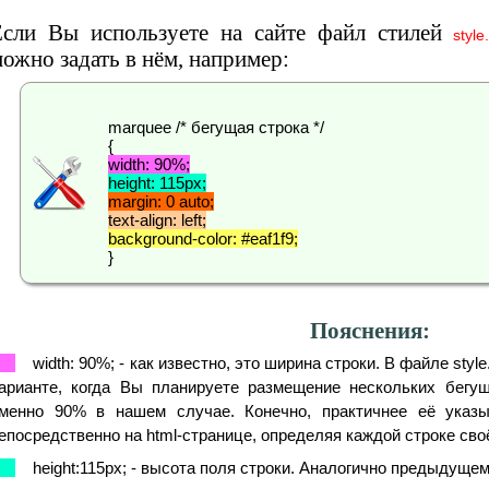
Если Вы используете на сайте файл стилей
style
ожно задать в нём, например:
marquee /* бегущая строка */
{
width: 90%;
height: 115px;
margin: 0 auto;
text-align: left;
background-color: #eaf1f9;
}
Пояснения:
width: 90%; - как известно, это ширина строки. В файле styl
арианте, когда Вы планируете размещение нескольких бегу
менно 90% в нашем случае. Конечно, практичнее её указы
епосредственно на html-странице, определяя каждой строке своё
height:115px; - высота поля строки. Аналогично предыдуще