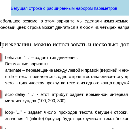
Бегущая строка с расширенным набором параметров
ебольшое резюме: в этом варианте мы сделали изменяемые 
оновый цвет, строка может двигаться в любом из четырёх напра
ри желании, можно использовать и несколько до
behavior="..." – задает тип движения.
Возможные варианты:
alternate – перемещение между левой и правой (верхней и ниж
slide – текст появляется с одного края и останавливается у др
scroll - циклическая прокрутка текста из одного конца в друго
scrolldelay="..." - этот атрибут задаёт временной интер
миллисекундах (100, 200, 300).
loop="..." - задаёт число проходов текста бегущей строк
значения -1 (infinite) броузер будет прокручивать текст беско